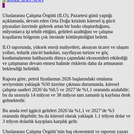
0
Uluslararası Çalışma Örgütü (ILO), Pazartesi günü yaptığı
açıklamada, devam eden Orta Doğu krizinin küresel iş gücü
piyasaları üzerinde giderek artan bir baskı oluşturduğunu,
milyonlarca işi tehdit ettiğini, gelirleri azalttığını ve çalışma
koşullarını bölgenin çok ötesinde kötüleştirdiğini belirtti.
ILO raporunda, yüksek enerji maliyetleri, aksayan ticaret ve ulaşım
yolları, tedarik zinciri baskıları, zayıflayan turizm ve göç
kısıtlamalarının halihazırda dünya çapındaki ekonomileri etkilediği
ve çatışmanın devam etmesi halinde risklerin daha da artmasının
beklendiği belirtildi.
Rapora göre, petrol fiyatlarının 2026 başlarındaki ortalama
seviyesinin yaklaşık %50 üzerine çıkması durumunda, küresel
çalışma saatleri 2026’da %0,5 ve 2027’de %1,1 oranında azalabilir;
bu da sırasıyla 14 milyon ve 38 milyon tam zamanlı iş kaybına denk
gelmektedir.
Bu arada reel işgücü gelirleri 2026’da %1,1 ve 2027’de %3
oranında düşebilir; bu da küresel olarak yaklaşık 1,1 trilyon dolar ve
3 trilyon dolarlık kayıplara karşılık gelir.
Uluslararası Çalışma Örgütü’nün baş ekonomisti ve raporun yazarı