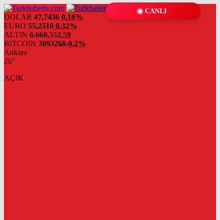
CANLI
DOLAR
47,7436
0.18%
EURO
55,2510
0.32%
ALTIN
6.660,55
2,59
BITCOIN
3093268
-0.2%
Ankara
26°
AÇIK