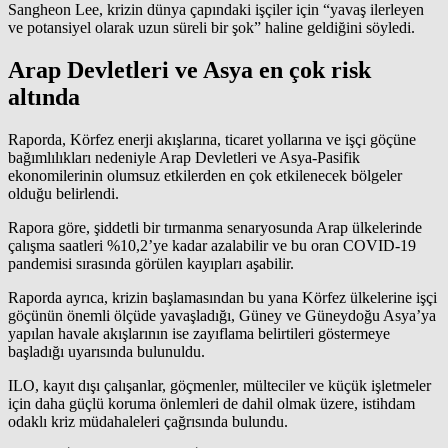
Sangheon Lee, krizin dünya çapındaki işçiler için “yavaş ilerleyen
ve potansiyel olarak uzun süreli bir şok” haline geldiğini söyledi.
Arap Devletleri ve Asya en çok risk
altında
Raporda, Körfez enerji akışlarına, ticaret yollarına ve işçi göçüne
bağımlılıkları nedeniyle Arap Devletleri ve Asya-Pasifik
ekonomilerinin olumsuz etkilerden en çok etkilenecek bölgeler
olduğu belirlendi.
Rapora göre, şiddetli bir tırmanma senaryosunda Arap ülkelerinde
çalışma saatleri %10,2’ye kadar azalabilir ve bu oran COVID-19
pandemisi sırasında görülen kayıpları aşabilir.
Raporda ayrıca, krizin başlamasından bu yana Körfez ülkelerine işçi
göçünün önemli ölçüde yavaşladığı, Güney ve Güneydoğu Asya’ya
yapılan havale akışlarının ise zayıflama belirtileri göstermeye
başladığı uyarısında bulunuldu.
ILO, kayıt dışı çalışanlar, göçmenler, mülteciler ve küçük işletmeler
için daha güçlü koruma önlemleri de dahil olmak üzere, istihdam
odaklı kriz müdahaleleri çağrısında bulundu.