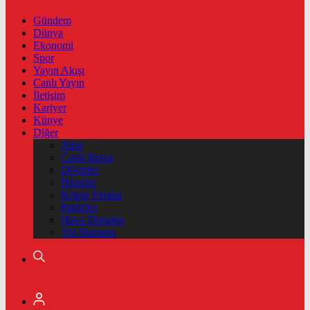
Gündem
Dünya
Ekonomi
Spor
Yayın Akışı
Canlı Yayın
İletişim
Kariyer
Künye
Diğer
Altın
Canlı Borsa
Dövizler
Hisseler
Kripto Paralar
Pariteler
Hava Durumu
Yol Durumu