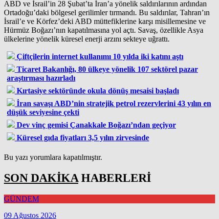
ABD ve İsrail’in 28 Şubat’ta İran’a yönelik saldırılarının ardından
Ortadoğu’daki bölgesel gerilimler tırmandı. Bu saldırılar, Tahran’ın
İsrail’e ve Körfez’deki ABD müttefiklerine karşı misillemesine ve
Hürmüz Boğazı’nın kapatılmasına yol açtı. Savaş, özellikle Asya
ülkelerine yönelik küresel enerji arzını sekteye uğrattı.
Çiftçilerin internet kullanımı 10 yılda iki katını aştı
Ticaret Bakanlığı, 80 ülkeye yönelik 107 sektörel pazar
araştırması hazırladı
Kırtasiye sektöründe okula dönüş mesaisi başladı
İran savaşı ABD’nin stratejik petrol rezervlerini 43 yılın en
düşük seviyesine çekti
Dev vinç gemisi Çanakkale Boğazı’ndan geçiyor
Küresel gıda fiyatları 3,5 yılın zirvesinde
Bu yazı yorumlara kapatılmıştır.
SON DAKİKA
HABERLERİ
GÜNDEM
09 Ağustos 2026