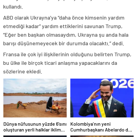
kullandı.
ABD olarak Ukrayna’ya “daha önce kimsenin yardım
etmediği kadar” yardım ettiklerini savunan Trump,
“Eğer ben başkan olmasaydım, Ukrayna şu anda hala
barışı düşünemeyecek bir durumda olacaktı.” dedi.
Fransa ile çok iyi ilişkilerinin olduğunu belirten Trump,
bu ülke ile birçok ticari anlaşma yapacaklarını da
sözlerine ekledi.
Dünya nüfusunun yüzde 6’sını
Kolombiya’nın yeni
oluşturan yerli halklar iklim
Cumhurbaşkanı Abelardo de
değişikliğinin tehdidi altında
la Espriella: Güçlü medya ve