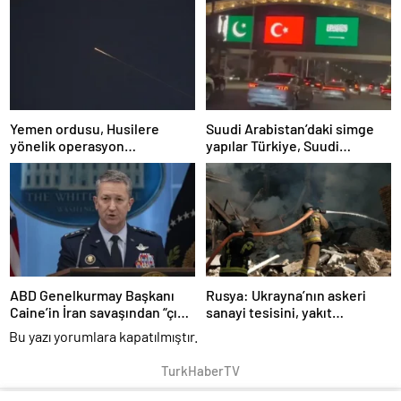
hızlı yükseliş
Yemen ordusu, Husilere
Suudi Arabistan’daki simge
yönelik operasyon
yapılar Türkiye, Suudi
düzenlediğini duyurdu
Arabistan ve Pakistan
bayraklarıyla ışıklandırıldı
ABD Genelkurmay Başkanı
Rusya: Ukrayna’nın askeri
Caine’in İran savaşından “çıkış
sanayi tesisini, yakıt
yolu” aradığı iddia edildi
deposunu ve 2 gemisini
Bu yazı yorumlara kapatılmıştır.
vurduk
TurkHaberTV