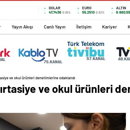
DOLAR
EURO
ALTIN
47,7436
55,2510
6.660,5
0.18%
0.32%
r
Yayın Akışı
Canlı Yayın
İletişim
Kariyer
tasiye ve okul ürünleri denetimlerine odaklandı
kırtasiye ve okul ürünleri d