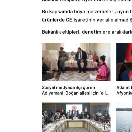
Bu kapsamda boya malzemeleri, oyun ha
ürünlerde CE işaretinin yer alıp almadığı
Bakanlık ekipleri, denetimlere aralıkla
Sosyal medyada ilgi gören
Adalet 
Adıyamanlı Doğan ailesi için “aile
Afyonka
danışmanlığı” süreci başlatıldı
meçhul 
duyurd