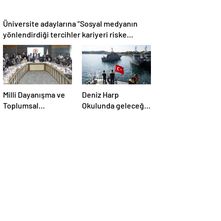
Üniversite adaylarına “Sosyal medyanın
yönlendirdiği tercihler kariyeri riske
atabilir” uyarısı
Milli Dayanışma ve
Deniz Harp
Toplumsal
Okulunda geleceğin
Bütünleşmenin
deniz subayları
Güçlendirilmesine
uygulamalı
Dair Kanun Teklifi
eğitimlerle
TBMM Adalet
yetişiyor
Komisyonunda
kabul edildi