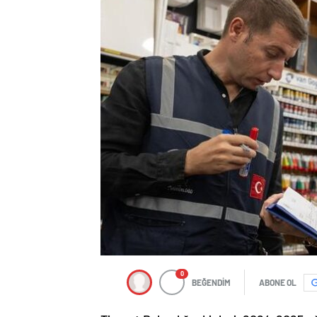
0
BEĞENDİM
ABONE OL