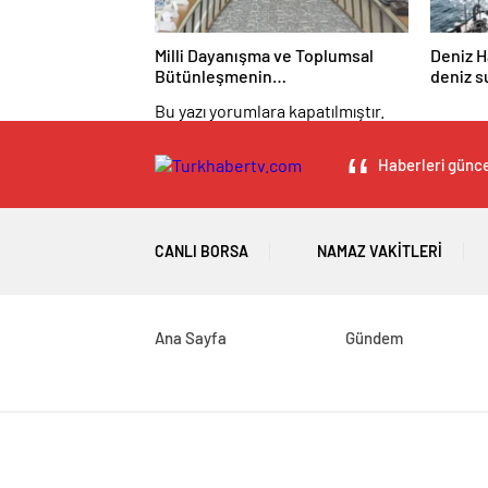
Milli Dayanışma ve Toplumsal
Deniz H
Bütünleşmenin
deniz s
Güçlendirilmesine Dair Kanun
eğitiml
Bu yazı yorumlara kapatılmıştır.
Teklifi TBMM Adalet
Komisyonunda kabul edildi
Haberleri güncel
CANLI BORSA
NAMAZ VAKITLERI
Ana Sayfa
Gündem