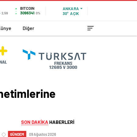
BITCOIN
ANKARA
5
3096341
2,59
0%
30°
AÇIK
Künye
Diğer
enetimlerine
SON DAKİKA
HABERLERİ
GÜNDEM
09 Ağustos 2026