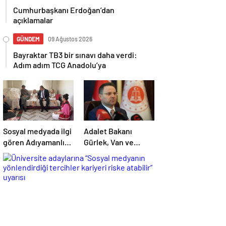
Cumhurbaşkanı Erdoğan’dan
açıklamalar
GÜNDEM
09 Ağustos 2026
Bayraktar TB3 bir sınavı daha verdi:
Adım adım TCG Anadolu’ya
Sosyal medyada ilgi
Adalet Bakanı
gören Adıyamanlı
Gürlek, Van ve
Doğan ailesi için
Afyonkarahisar’daki
“aile danışmanlığı”
2 faili meçhul olayın
süreci başlatıldı
aydınlatıldığını
duyurdu