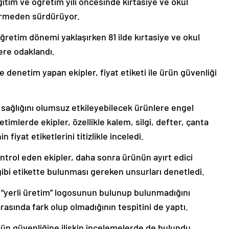
ğitim ve öğretim yılı öncesinde kırtasiye ve okul
vermeden sürdürüyor.
öğretim dönemi yaklaşırken 81 ilde kırtasiye ve okul
ere odaklandı.
 denetim yapan ekipler, fiyat etiketi ile ürün güvenliği
 sağlığını olumsuz etkileyebilecek ürünlere engel
imlerde ekipler, özellikle kalem, silgi, defter, çanta
n fiyat etiketlerini titizlikle inceledi.
ntrol eden ekipler, daha sonra ürünün ayırt edici
 gibi etikette bulunması gereken unsurları denetledi.
 “yerli üretim” logosunun bulunup bulunmadığını
 arasında fark olup olmadığının tespitini de yaptı.
 ürün güvenliğine ilişkin incelemelerde de bulundu.