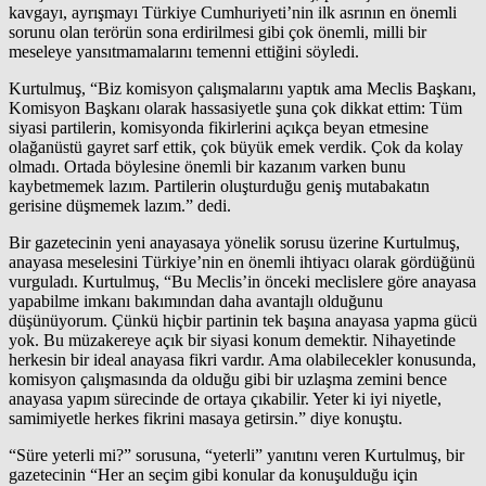
kavgayı, ayrışmayı Türkiye Cumhuriyeti’nin ilk asrının en önemli
sorunu olan terörün sona erdirilmesi gibi çok önemli, milli bir
meseleye yansıtmamalarını temenni ettiğini söyledi.
Kurtulmuş, “Biz komisyon çalışmalarını yaptık ama Meclis Başkanı,
Komisyon Başkanı olarak hassasiyetle şuna çok dikkat ettim: Tüm
siyasi partilerin, komisyonda fikirlerini açıkça beyan etmesine
olağanüstü gayret sarf ettik, çok büyük emek verdik. Çok da kolay
olmadı. Ortada böylesine önemli bir kazanım varken bunu
kaybetmemek lazım. Partilerin oluşturduğu geniş mutabakatın
gerisine düşmemek lazım.” dedi.
Bir gazetecinin yeni anayasaya yönelik sorusu üzerine Kurtulmuş,
anayasa meselesini Türkiye’nin en önemli ihtiyacı olarak gördüğünü
vurguladı. Kurtulmuş, “Bu Meclis’in önceki meclislere göre anayasa
yapabilme imkanı bakımından daha avantajlı olduğunu
düşünüyorum. Çünkü hiçbir partinin tek başına anayasa yapma gücü
yok. Bu müzakereye açık bir siyasi konum demektir. Nihayetinde
herkesin bir ideal anayasa fikri vardır. Ama olabilecekler konusunda,
komisyon çalışmasında da olduğu gibi bir uzlaşma zemini bence
anayasa yapım sürecinde de ortaya çıkabilir. Yeter ki iyi niyetle,
samimiyetle herkes fikrini masaya getirsin.” diye konuştu.
“Süre yeterli mi?” sorusuna, “yeterli” yanıtını veren Kurtulmuş, bir
gazetecinin “Her an seçim gibi konular da konuşulduğu için