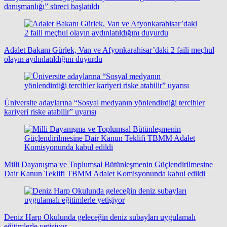
danışmanlığı” süreci başlatıldı
Adalet Bakanı Gürlek, Van ve Afyonkarahisar’daki 2 faili meçhul
olayın aydınlatıldığını duyurdu
Üniversite adaylarına “Sosyal medyanın yönlendirdiği tercihler
kariyeri riske atabilir” uyarısı
Milli Dayanışma ve Toplumsal Bütünleşmenin Güçlendirilmesine
Dair Kanun Teklifi TBMM Adalet Komisyonunda kabul edildi
Deniz Harp Okulunda geleceğin deniz subayları uygulamalı
eğitimlerle yetişiyor