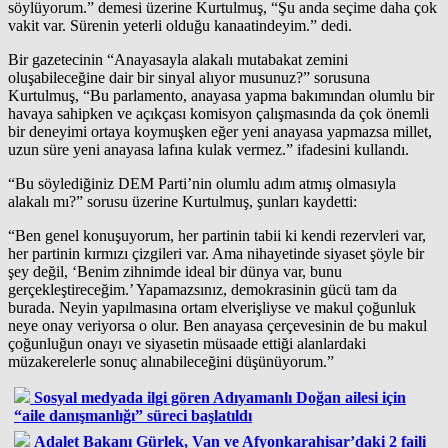
söylüyorum.” demesi üzerine Kurtulmuş, “Şu anda seçime daha çok
vakit var. Sürenin yeterli olduğu kanaatindeyim.” dedi.
Bir gazetecinin “Anayasayla alakalı mutabakat zemini
oluşabileceğine dair bir sinyal alıyor musunuz?” sorusuna
Kurtulmuş, “Bu parlamento, anayasa yapma bakımından olumlu bir
havaya sahipken ve açıkçası komisyon çalışmasında da çok önemli
bir deneyimi ortaya koymuşken eğer yeni anayasa yapmazsa millet,
uzun süre yeni anayasa lafına kulak vermez.” ifadesini kullandı.
“Bu söylediğiniz DEM Parti’nin olumlu adım atmış olmasıyla
alakalı mı?” sorusu üzerine Kurtulmuş, şunları kaydetti:
“Ben genel konuşuyorum, her partinin tabii ki kendi rezervleri var,
her partinin kırmızı çizgileri var. Ama nihayetinde siyaset şöyle bir
şey değil, ‘Benim zihnimde ideal bir dünya var, bunu
gerçekleştireceğim.’ Yapamazsınız, demokrasinin gücü tam da
burada. Neyin yapılmasına ortam elverişliyse ve makul çoğunluk
neye onay veriyorsa o olur. Ben anayasa çerçevesinin de bu makul
çoğunluğun onayı ve siyasetin müsaade ettiği alanlardaki
müzakerelerle sonuç alınabileceğini düşünüyorum.”
Sosyal medyada ilgi gören Adıyamanlı Doğan ailesi için
“aile danışmanlığı” süreci başlatıldı
Adalet Bakanı Gürlek, Van ve Afyonkarahisar’daki 2 faili