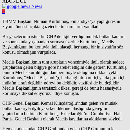
ABONE OL
News
0
TBMM Başkanı Numan Kurtulmuş, Finlandiya’ya yaptığı resmi
ziyaret öncesi uçakta gazetecilerin sorularını yanıtladı.
Bir gazetecinin istinafın CHP ile ilgili verdiği mutlak butlan kararını
ve sonrasında yaşananları sorması üzerine Kurtulmuş, Meclis
Başkanlığının bu konuyla ilgili alacağı herhangi bir inisiyatifin söz
konusu olmadığını vurguladı.
Meclis Başkanlığının tüm grupların yönetimiyle ilgili olarak sadece
gruplardan gelen bilgiye göre hareket ettiğini dile getiren Kurtulmuş,
bunun Meclis kurulduğundan beri böyle olduğuna dikkati çekti.
Kurtulmuş, “Meclis Başkanlığı, herhangi bir parti içi ya da grup içi
ihtilafın tarafı değildir, görevi bu değildir, vazifesi de bu değildir.
Meclis Başkanlığının tarafsızlık ilkesi gereği de bunu hassasiyetle
korumaya dikkat ediyoruz.” diye konuştu.
CHP Genel Başkanı Kemal Kılıçdaroğlu’ndan gelen ve mutlak
butlan kararıyla ilgili yazı kendilerine ulaştığında gereğini
yaptıklarını belirten Kurtulmuş, Kılıçdaroğlu’nu Cumhuriyet Halk
Partisi Genel Başkanı olarak Meclis kayıtlarına aldıklarını söyledi.
Hemen arkasından CHP Grubundan gelen CHP Grubunun iç