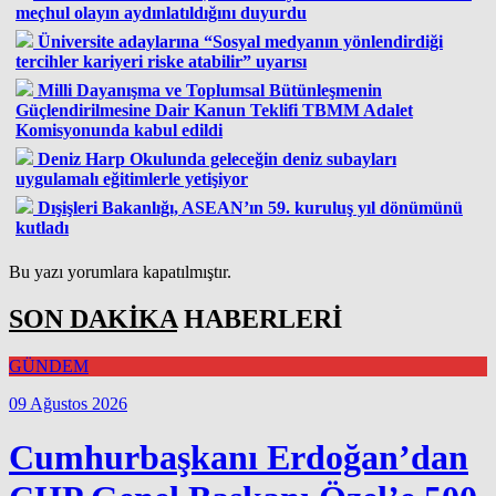
meçhul olayın aydınlatıldığını duyurdu
Üniversite adaylarına “Sosyal medyanın yönlendirdiği
tercihler kariyeri riske atabilir” uyarısı
Milli Dayanışma ve Toplumsal Bütünleşmenin
Güçlendirilmesine Dair Kanun Teklifi TBMM Adalet
Komisyonunda kabul edildi
Deniz Harp Okulunda geleceğin deniz subayları
uygulamalı eğitimlerle yetişiyor
Dışişleri Bakanlığı, ASEAN’ın 59. kuruluş yıl dönümünü
kutladı
Bu yazı yorumlara kapatılmıştır.
SON DAKİKA
HABERLERİ
GÜNDEM
09 Ağustos 2026
Cumhurbaşkanı Erdoğan’dan