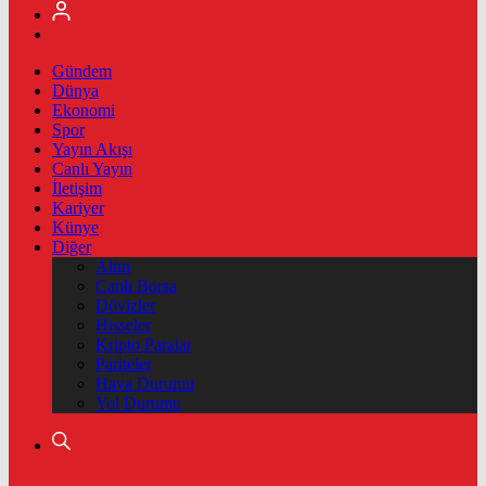
Gündem
Dünya
Ekonomi
Spor
Yayın Akışı
Canlı Yayın
İletişim
Kariyer
Künye
Diğer
Altın
Canlı Borsa
Dövizler
Hisseler
Kripto Paralar
Pariteler
Hava Durumu
Yol Durumu