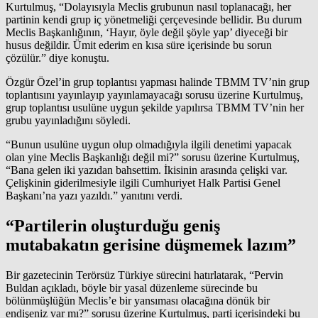
Kurtulmuş, “Dolayısıyla Meclis grubunun nasıl toplanacağı, her
partinin kendi grup iç yönetmeliği çerçevesinde bellidir. Bu durum
Meclis Başkanlığının, ‘Hayır, öyle değil şöyle yap’ diyeceği bir
husus değildir. Ümit ederim en kısa süre içerisinde bu sorun
çözülür.” diye konuştu.
Özgür Özel’in grup toplantısı yapması halinde TBMM TV’nin grup
toplantısını yayınlayıp yayınlamayacağı sorusu üzerine Kurtulmuş,
grup toplantısı usulüne uygun şekilde yapılırsa TBMM TV’nin her
grubu yayınladığını söyledi.
“Bunun usulüne uygun olup olmadığıyla ilgili denetimi yapacak
olan yine Meclis Başkanlığı değil mi?” sorusu üzerine Kurtulmuş,
“Bana gelen iki yazıdan bahsettim. İkisinin arasında çelişki var.
Çelişkinin giderilmesiyle ilgili Cumhuriyet Halk Partisi Genel
Başkanı’na yazı yazıldı.” yanıtını verdi.
“Partilerin oluşturduğu geniş
mutabakatın gerisine düşmemek lazım”
Bir gazetecinin Terörsüz Türkiye sürecini hatırlatarak, “Pervin
Buldan açıkladı, böyle bir yasal düzenleme sürecinde bu
bölünmüşlüğün Meclis’e bir yansıması olacağına dönük bir
endişeniz var mı?” sorusu üzerine Kurtulmuş, parti içerisindeki bu