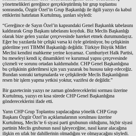
yönetmelikleri gereğince gerçekleştirilmiş bir grup toplantısı
sonrasında, Özgür Özel’in Grup Başkanlığı ile ilgili yazıyı da kabul
ettiklerini hatırlatan Kurtulmuş, şunları söyledi:
“Gereğince de Sayın Özel’in kapısındaki Genel Başkanlık tabelasını
kaldırarak Grup Başkanı tabelasını koyduk. Biz Meclis Başkanlığı
olarak bize gelen yazılar çerçevesinde hareket etmek durumundayız.
Eğer bu yazılarda bir çelişki varsa ki öyle görünüyor, bu çelişkinin
giderilme yeri TBMM Başkanlığı değildir. Türkiye Büyük Millet
Meclisi kendini mahkeme yerine koyamaz. Cumhuriyet Halk Partisi,
bu meseleyi kendi iç dinamikleri ve kurumsal yapısı çerçevesinde
çözmeli ve sorunu ortadan kaldırmalıdır. CHP Genel Başkanlığına
bu çelişkinin giderilmesi için yazı yazarak bu hususu talep edeceğiz.
Bundan sonraki tartışmalarda ve çelişkilerde Meclis Başkanlığının
resen bir işlem yapma yetkisi yoktur, vazifesi de değildir.”
Bir gazetecinin yazıyı ne zaman göndereceklerini sorması üzerine
Kurtulmuş, yazıyı en kısa sürede CHP Genel Başkanlığına
göndereceklerini ifade etti.
Yarın CHP Grup Toplantısı yapılacağına yönelik CHP Grup
Başkanı Özgür Özel’in açıklamalarının sorulması üzerine
Kurtulmuş, Meclis’te 6 siyasi parti grubunun olduğunu, hiçbir siyasi
partinin Meclis grubunun nasıl işleyeceğine, nasıl karar alacağına
ilişkin en ufak bir dahillerinin olmadığını ve olmayacağını söyledi.