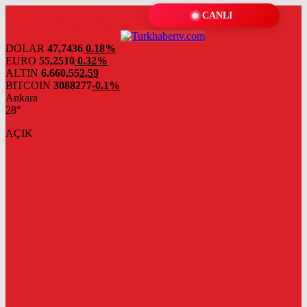
CANLI
DOLAR
47,7436
0.18%
EURO
55,2510
0.32%
ALTIN
6.660,55
2,59
BITCOIN
3088277
-0.1%
Ankara
28°
AÇIK