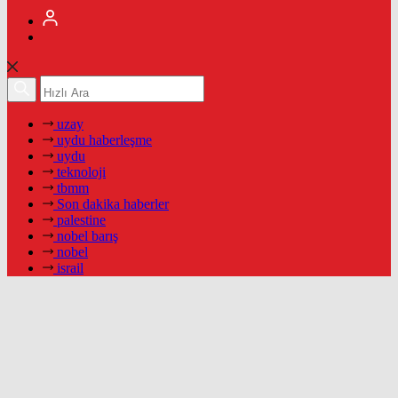
uzay
uydu haberleşme
uydu
teknoloji
tbmm
Son dakika haberler
palestine
nobel barış
nobel
israil