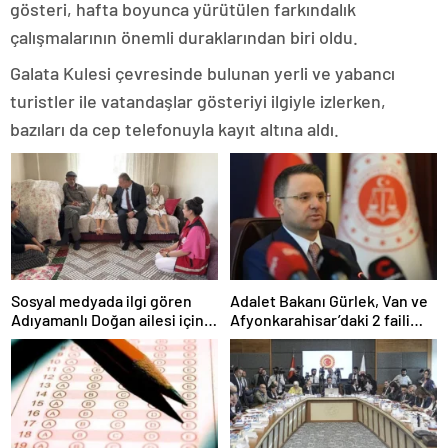
gösteri, hafta boyunca yürütülen farkındalık
çalışmalarının önemli duraklarından biri oldu.
Galata Kulesi çevresinde bulunan yerli ve yabancı
turistler ile vatandaşlar gösteriyi ilgiyle izlerken,
bazıları da cep telefonuyla kayıt altına aldı.
Sosyal medyada ilgi gören
Adalet Bakanı Gürlek, Van ve
Adıyamanlı Doğan ailesi için
Afyonkarahisar’daki 2 faili
“aile danışmanlığı” süreci
meçhul olayın aydınlatıldığını
başlatıldı
duyurdu