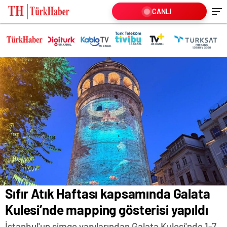
CANLI
Sıfır Atık Haftası kapsamında Galata
Kulesi’nde mapping gösterisi yapıldı
İstanbul'un simge yapılarından Galata Kulesi'nde 1-7