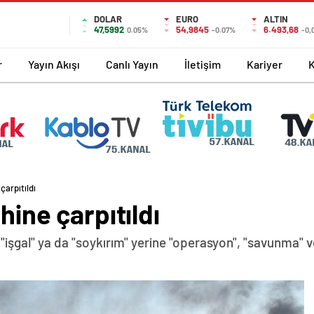
DOLAR
EURO
ALTIN
47,5992
54,9845
6.493,68
0.05%
-0.07%
-0,
r
Yayın Akışı
Canlı Yayın
İletişim
Kariyer
çarpıtıldı
hine çarpıtıldı
"işgal" ya da "soykırım" yerine "operasyon", "savunma" ve 