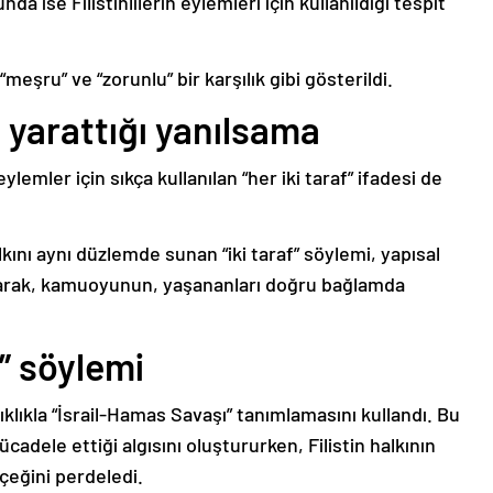
unda ise Filistinlilerin eylemleri için kullanıldığı tespit
ı “meşru” ve “zorunlu” bir karşılık gibi gösterildi.
n yarattığı yanılsama
eylemler için sıkça kullanılan “her iki taraf” ifadesi de
halkını aynı düzlemde sunan “iki taraf” söylemi, yapısal
ılarak, kamuoyunun, yaşananları doğru bağlamda
” söylemi
ıklıkla “İsrail-Hamas Savaşı” tanımlamasını kullandı. Bu
cadele ettiği algısını oluştururken, Filistin halkının
çeğini perdeledi.