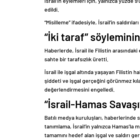
İsrail’in eylemleri için, yalnızca yüzde 9’
edildi.
“Misilleme” ifadesiyle, İsrail’in saldırılar
“İki taraf” söylemini
Haberlerde, İsrail ile Filistin arasındaki 
sahte bir tarafsızlık üretti.
İsrail ile işgal altında yaşayan Filistin 
şiddeti ve işgal gerçeğini görünmez k
değerlendirmesini engelledi.
“İsrail-Hamas Savaşı
Batılı medya kuruluşları, haberlerinde s
tanımlama, İsrail’in yalnızca Hamas’la mü
tamamını hedef alan işgal ve saldırı ger