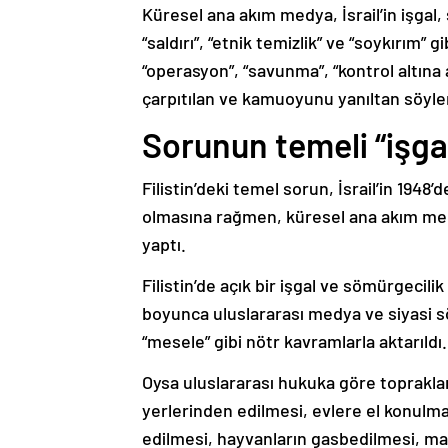
Küresel ana akım medya, İsrail’in işgal, s
“saldırı”, “etnik temizlik” ve “soykırım” 
“operasyon”, “savunma”, “kontrol altına 
çarpıtılan ve kamuoyunu yanıltan söyle
Sorunun temeli “işga
Filistin’deki temel sorun, İsrail’in 1948
olmasına rağmen, küresel ana akım medy
yaptı.
Filistin’de açık bir işgal ve sömürgecil
boyunca uluslararası medya ve siyasi sö
“mesele” gibi nötr kavramlarla aktarıldı.
Oysa uluslararası hukuka göre toprakları
yerlerinden edilmesi, evlere el konulması
edilmesi, hayvanların gasbedilmesi, mah