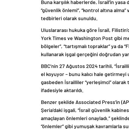
Buna karşılık haberlerde, İsrail’in yasa d
“güvenlik önlemi”, “kontrol altına alma”
tedbirleri olarak sunuldu.
Uluslararası hukuka göre İsrail, Filist
York Times ve Washington Post gibi medy
bölgeler”, “tartışmalı topraklar” ya da “Fil
kullanarak işgal gerçeğini doğrudan ya
BBC’nin 27 Ağustos 2024 tarihli, “İsraill
el koyuyor – bunu kalıcı hale getirmeyi u
gasbeden İsrailliler “yerleşimci” olarak 
ifadesiyle aktarıldı.
Benzer şekilde Associated Press’in (AP) 
Şeria’daki işgali, “İsrail güvenlik kabin
amaçlayan önlemleri onayladı.” şeklinde a
“önlemler” gibi yumuşak kavramlarla su