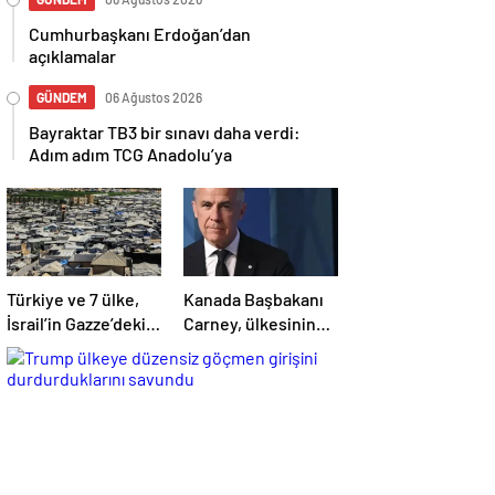
Cumhurbaşkanı Erdoğan’dan
açıklamalar
GÜNDEM
06 Ağustos 2026
Bayraktar TB3 bir sınavı daha verdi:
Adım adım TCG Anadolu’ya
Türkiye ve 7 ülke,
Kanada Başbakanı
İsrail’in Gazze’deki
Carney, ülkesinin
saldırılarını ve
UCM’ye desteğinin
hukuk ihlallerini en
“net” olduğunu
güçlü şekilde kınadı
açıkladı