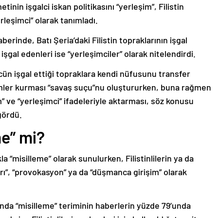
inin işgalci iskan politikasını “yerleşim”, Filistin
rleşimci” olarak tanımladı.
erinde, Batı Şeria’daki Filistin topraklarının işgal
 işgal edenleri ise “yerleşimciler” olarak nitelendirdi.
ücün işgal ettiği topraklara kendi nüfusunu transfer
imler kurması “savaş suçu”nu oluştururken, buna rağmen
 ve “yerleşimci” ifadeleriyle aktarması, söz konusu
gördü.
me” mi?
la “misilleme” olarak sunulurken, Filistinlilerin ya da
ırı”, “provokasyon” ya da “düşmanca girişim” olarak
nda “misilleme” teriminin haberlerin yüzde 79’unda