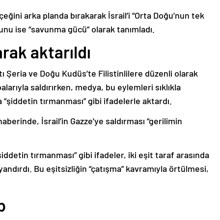
çeğini arka planda bırakarak İsrail’i “Orta Doğu’nun tek
usunu ise “savunma gücü” olarak tanımladı.
arak aktarıldı
atı Şeria ve Doğu Kudüs’te Filistinlilere düzenli olarak
balarıyla saldırırken, medya, bu eylemleri sıklıkla
da “şiddetin tırmanması” gibi ifadelerle aktardı.
aberinde, İsrail’in Gazze’ye saldırması “gerilimin
şiddetin tırmanması” gibi ifadeler, iki eşit taraf arasında
yandırdı. Bu eşitsizliğin “çatışma” kavramıyla örtülmesi,
p