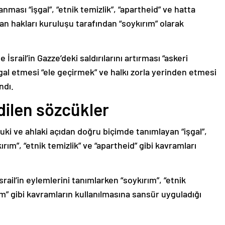
ması “işgal”, “etnik temizlik”, “apartheid” ve hatta
an hakları kuruluşu tarafından “soykırım” olarak
İsrail’in Gazze’deki saldırılarını artırması “askeri
al etmesi “ele geçirmek” ve halkı zorla yerinden etmesi
ndı.
dilen sözcükler
uki ve ahlaki açıdan doğru biçimde tanımlayan “işgal”,
oykırım”, “etnik temizlik” ve “apartheid” gibi kavramları
ail’in eylemlerini tanımlarken “soykırım”, “etnik
iam” gibi kavramların kullanılmasına sansür uyguladığı