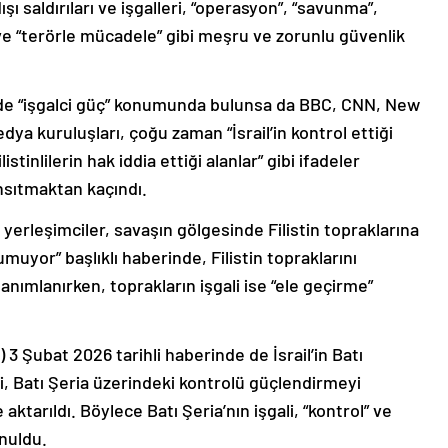
ışı saldırıları ve işgalleri, “operasyon”, “savunma”,
 ve “terörle mücadele” gibi meşru ve zorunlu güvenlik
in’de “işgalci güç” konumunda bulunsa da BBC, CNN, New
a kuruluşları, çoğu zaman “İsrail’in kontrol ettiği
istinlilerin hak iddia ettiği alanlar” gibi ifadeler
nsıtmaktan kaçındı.
i yerleşimciler, savaşın gölgesinde Filistin topraklarına
muyor” başlıklı haberinde, Filistin topraklarını
tanımlanırken, toprakların işgali ise “ele geçirme”
3 Şubat 2026 tarihli haberinde de İsrail’in Batı
esi, Batı Şeria üzerindeki kontrolü güçlendirmeyi
ktarıldı. Böylece Batı Şeria’nın işgali, “kontrol” ve
nuldu.