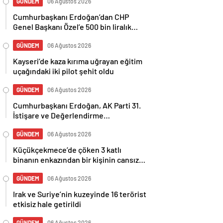
GÜNDEM
06 Ağustos 2026
Cumhurbaşkanı Erdoğan’dan CHP
Genel Başkanı Özel’e 500 bin liralık
tazminat davası
GÜNDEM
06 Ağustos 2026
Kayseri’de kaza kırıma uğrayan eğitim
uçağındaki iki pilot şehit oldu
GÜNDEM
06 Ağustos 2026
Cumhurbaşkanı Erdoğan, AK Parti 31.
İstişare ve Değerlendirme
Toplantısı’nda konuştu
GÜNDEM
06 Ağustos 2026
Küçükçekmece’de çöken 3 katlı
binanın enkazından bir kişinin cansız
bedeni çıkarıldı
GÜNDEM
06 Ağustos 2026
Irak ve Suriye’nin kuzeyinde 16 terörist
etkisiz hale getirildi
GÜNDEM
06 Ağustos 2026