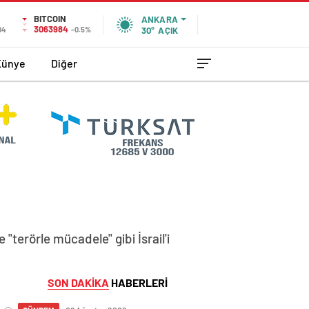
BITCOIN
ANKARA
3063984
04
-0.5%
30°
AÇIK
Künye
Diğer
"terörle mücadele" gibi İsrail'i
SON DAKİKA
HABERLERİ