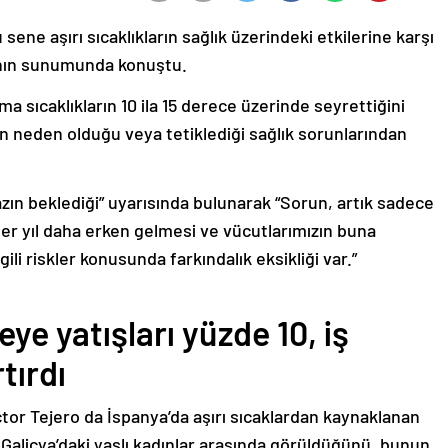
sene aşırı sıcaklıkların sağlık üzerindeki etkilerine karşı
planın sunumunda konuştu.
ma sıcaklıkların 10 ila 15 derece üzerinde seyrettiğini
arın neden olduğu veya tetiklediği sağlık sorunlarından
yazın beklediği” uyarısında bulunarak “Sorun, artık sadece
her yıl daha erken gelmesi ve vücutlarımızın buna
ili riskler konusunda farkındalık eksikliği var.”
eye yatışları yüzde 10, iş
tırdı
ctor Tejero da İspanya’da aşırı sıcaklardan kaynaklanan
Galiçya’daki yaşlı kadınlar arasında görüldüğünü, bunun