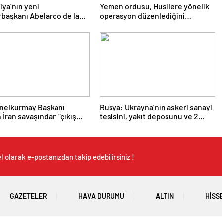
ya’nın yeni
Yemen ordusu, Husilere yönelik
başkanı Abelardo de la
operasyon düzenlediğini
la: Güçlü medya ve hızlı
duyurdu
ş
nelkurmay Başkanı
Rusya: Ukrayna’nın askeri sanayi
n İran savaşından “çıkış
tesisini, yakıt deposunu ve 2
adığı iddia edildi
gemisini vurduk
 olarak e-postanızdan takip edebilirsiniz !
GAZETELER
HAVA DURUMU
ALTIN
HISS