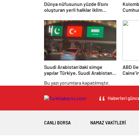
Dünya nüfusunun yüzde 6’sını
Kolombi
oluşturan yerli halklar iklim
Cumhur
değişikliğinin tehdidi altında
Espriel
yükseli
Suudi Arabistan’daki simge
ABD Ge
yapılar Türkiye, Suudi Arabistan
Caine’i
ve Pakistan bayraklarıyla
yolu” ar
Bu yazı yorumlara kapatılmıştır.
ışıklandırıldı
Haberleri güncel
CANLI BORSA
NAMAZ VAKITLERI