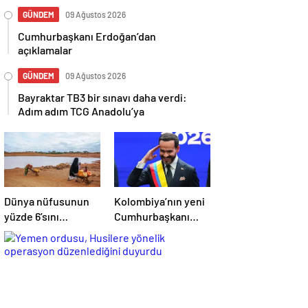
GÜNDEM
09 Ağustos 2026
Cumhurbaşkanı Erdoğan’dan
açıklamalar
GÜNDEM
09 Ağustos 2026
Bayraktar TB3 bir sınavı daha verdi:
Adım adım TCG Anadolu’ya
Dünya nüfusunun
Kolombiya’nın yeni
yüzde 6’sını
Cumhurbaşkanı
oluşturan yerli
Abelardo de la
halklar iklim
Espriella: Güçlü
değişikliğinin
medya ve hızlı
tehdidi altında
yükseliş