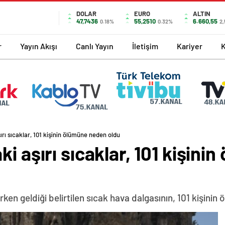
DOLAR
EURO
ALTIN
47,7436
55,2510
6.660,55
0.18%
0.32%
2,
r
Yayın Akışı
Canlı Yayın
İletişim
Kariyer
ırı sıcaklar, 101 kişinin ölümüne neden oldu
ki aşırı sıcaklar, 101 kişin
en geldiği belirtilen sıcak hava dalgasının, 101 kişinin 