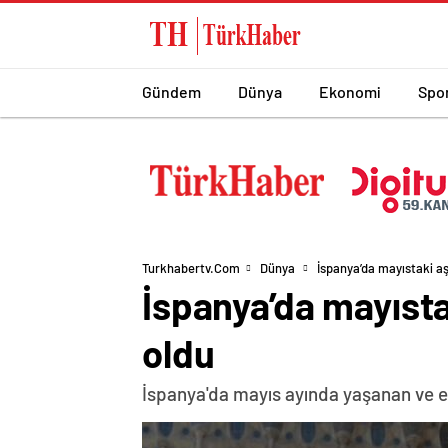
Gündem
Dünya
Ekonomi
Spo
Turkhabertv.com
Dünya
İspanya’da mayıstaki aş
İspanya’da mayısta
oldu
İspanya'da mayıs ayında yaşanan ve erk