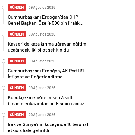
GÜNDEM
09 Ağustos 2026
Cumhurbaşkanı Erdoğan’dan CHP
Genel Başkanı Özel’e 500 bin liralık
tazminat davası
GÜNDEM
09 Ağustos 2026
Kayseri’de kaza kırıma uğrayan eğitim
uçağındaki iki pilot şehit oldu
GÜNDEM
09 Ağustos 2026
Cumhurbaşkanı Erdoğan, AK Parti 31.
İstişare ve Değerlendirme
Toplantısı’nda konuştu
GÜNDEM
09 Ağustos 2026
Küçükçekmece’de çöken 3 katlı
binanın enkazından bir kişinin cansız
bedeni çıkarıldı
GÜNDEM
09 Ağustos 2026
Irak ve Suriye’nin kuzeyinde 16 terörist
etkisiz hale getirildi