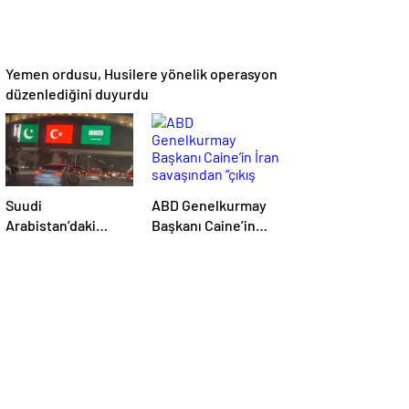
Yemen ordusu, Husilere yönelik operasyon
düzenlediğini duyurdu
Suudi
ABD Genelkurmay
Arabistan’daki
Başkanı Caine’in
simge yapılar
İran savaşından
Türkiye, Suudi
“çıkış yolu” aradığı
Arabistan ve
iddia edildi
Pakistan
bayraklarıyla
ışıklandırıldı