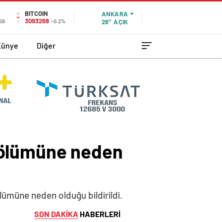
BITCOIN
ANKARA
3093268
59
-0.2%
26°
AÇIK
Künye
Diğer
in ölümüne neden
ölümüne neden olduğu bildirildi.
SON DAKİKA
HABERLERİ