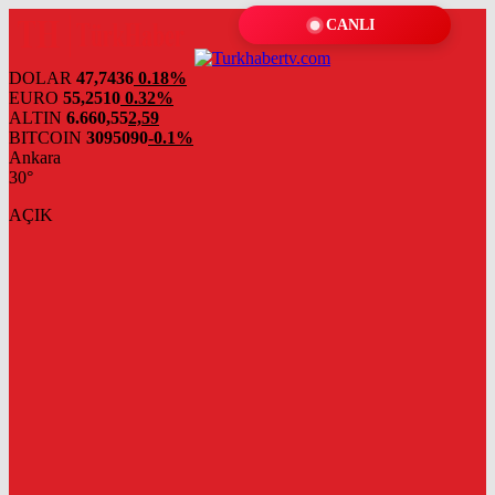
CANLI
DOLAR
47,7436
0.18%
EURO
55,2510
0.32%
ALTIN
6.660,55
2,59
BITCOIN
3095090
-0.1%
Ankara
30°
AÇIK