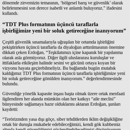
dönemde zirvemizin temasının, ‘bölgesel barış ve güvenlik’ olarak
belirlenmesini son derece isabetli ve anlamlı buluyoruz.” ifadesini
kullandı.
“TDT Plus formatının üçüncü taraflarla
işbirliğimize yeni bir soluk getireceğine inanıyorum”
Çeşitli güvenlik sınamalarıyla uğraşılan bir ortamda işbirliğini
pekiştirirken üçüncü taraflarla da diyaloğun arttırılmasının önemine
dikkati çeken Erdoğan, “Teşkilatımızı içine kapanık bir yapılanma
olarak asla görmüyoruz. Diğer ilgili uluslararası kuruluşlar ve
ittifaklarla etkileşim halinde sesini ve gücünü ortaya koyan bir
vizyonu hayata geçirebilmeliyiz. Bu bağlamda bugün mutabık
kaldığımız TDT Plus formatının üçüncü taraflarla işbirliğimize yeni
bir soluk getireceğine gönülden inanıyorum.” değerlendirmesinde
bulundu.
Güvenliğe yönelik kapasite inşası başta olmak üzere ortak menfaati
ilgilendiren her alanda mümkün olan her katkıyı “aile meclisi”
bünyesinde sağlamaya hazır olduklarını aktaran Erdoğan, şunları
kaydetti:
“Terörizmden yasa dışı göçe, siber tehditlerden iklim değişikliğine
ortak bir duruşla mukabele edebileceğimizi, kendi gök kubbemiz
altında kendi güvenliğimizi güçlendirebileceğimizi düşünüyorum.