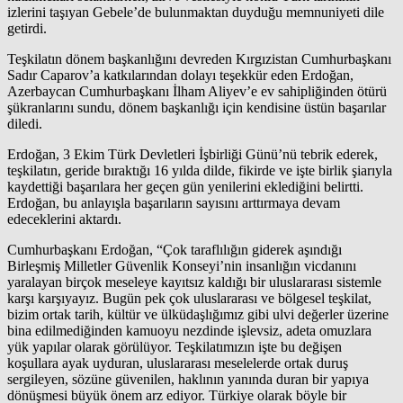
izlerini taşıyan Gebele’de bulunmaktan duyduğu memnuniyeti dile
getirdi.
Teşkilatın dönem başkanlığını devreden Kırgızistan Cumhurbaşkanı
Sadır Caparov’a katkılarından dolayı teşekkür eden Erdoğan,
Azerbaycan Cumhurbaşkanı İlham Aliyev’e ev sahipliğinden ötürü
şükranlarını sundu, dönem başkanlığı için kendisine üstün başarılar
diledi.
Erdoğan, 3 Ekim Türk Devletleri İşbirliği Günü’nü tebrik ederek,
teşkilatın, geride bıraktığı 16 yılda dilde, fikirde ve işte birlik şiarıyla
kaydettiği başarılara her geçen gün yenilerini eklediğini belirtti.
Erdoğan, bu anlayışla başarıların sayısını arttırmaya devam
edeceklerini aktardı.
Cumhurbaşkanı Erdoğan, “Çok taraflılığın giderek aşındığı
Birleşmiş Milletler Güvenlik Konseyi’nin insanlığın vicdanını
yaralayan birçok meseleye kayıtsız kaldığı bir uluslararası sistemle
karşı karşıyayız. Bugün pek çok uluslararası ve bölgesel teşkilat,
bizim ortak tarih, kültür ve ülküdaşlığımız gibi ulvi değerler üzerine
bina edilmediğinden kamuoyu nezdinde işlevsiz, adeta omuzlara
yük yapılar olarak görülüyor. Teşkilatımızın işte bu değişen
koşullara ayak uyduran, uluslararası meselelerde ortak duruş
sergileyen, sözüne güvenilen, haklının yanında duran bir yapıya
dönüşmesi büyük önem arz ediyor. Türkiye olarak böyle bir