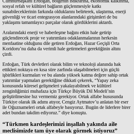
Cumhurbaşkanı Erdoğan, bölgenin istikrarına, ekonomik kalkınma,
sosyal refah ve kültürel bağların güçlenmesiyle katkı
sunabileceklerinin farkında olduklarını belirterek, ulaştırma, enerji
güvenliği ve ticari entegrasyon alanlarındaki girişimleri de bu
yaklaşımı tamamlayıcı parçalar olarak gördüklerini aktardı.
Aralarındaki enerji ve haberleşme bağını etkin hale getirip
güçlendirecek proje ve yatırımlara odaklanmalarının herkesin
menfaatine olduğunu dile getiren Erdoğan, Hazar Geçişli Orta
Koridoru’nu daha da verimli hale getirmeleri gerektiğinin altını
çizdi.
Erdoğan, Türk devletleri olarak bilim ve teknoloji alanında hak
ettikleri noktaya en kısa süre zarfında ulaşabilmeleri için güçlü
işbirlikleri kurmaları ve bu alanda yüksek katma değere sahip ortak
yatırımlar yapmaları gerektiğine dikkati çekerek, “Yapay zeka
konusunda küresel gelişmeleri yakalayabilmek ve kültürel
zenginliğimizi muhafaza için Türkçe Büyük Dil Modeli’nin
geliştirilmesine hız vermemiz gerekiyor. Ortak alfabe hususunda
Türkiye olarak ilk adımı atıyor, Cengiz Aytmatov’u anlatan bir eser
ile Oğuznameleri ortak alfabeyle basıyoruz. Bugün de liderlere birer
adet bundan takdim ediyoruz.” diye konuştu.
“Türkmen kardeşlerimizi inşallah yakında aile
meclisimizde tam üye olarak görmek istiyoruz”