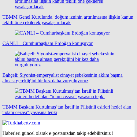
TBMM Genel Kurulunda, doğum izninin artırılmasına ilişkin kanun
teklifi öne çekilerek yasalaştırılacak
CANLI – Cumhurbaşkanı Erdoğan konuşuyor
Bahçeli: Siyonist-emperyalist cinayet şebekesinin aklını başına
alması gerektiğini bir kez daha vurguluyoruz
TBMM Başkanı Kurtulmuş’tan İsrail’in Filistinli esirleri hedef alan
“idam cezası” yasasına tepki
Haberleri güncel olarak e-postanızdan takip edebilirsiniz !