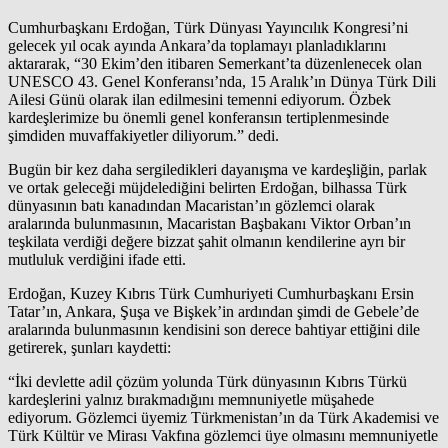
Cumhurbaşkanı Erdoğan, Türk Dünyası Yayıncılık Kongresi’ni
gelecek yıl ocak ayında Ankara’da toplamayı planladıklarını
aktararak, “30 Ekim’den itibaren Semerkant’ta düzenlenecek olan
UNESCO 43. Genel Konferansı’nda, 15 Aralık’ın Dünya Türk Dili
Ailesi Günü olarak ilan edilmesini temenni ediyorum. Özbek
kardeşlerimize bu önemli genel konferansın tertiplenmesinde
şimdiden muvaffakiyetler diliyorum.” dedi.
Bugün bir kez daha sergiledikleri dayanışma ve kardeşliğin, parlak
ve ortak geleceği müjdelediğini belirten Erdoğan, bilhassa Türk
dünyasının batı kanadından Macaristan’ın gözlemci olarak
aralarında bulunmasının, Macaristan Başbakanı Viktor Orban’ın
teşkilata verdiği değere bizzat şahit olmanın kendilerine ayrı bir
mutluluk verdiğini ifade etti.
Erdoğan, Kuzey Kıbrıs Türk Cumhuriyeti Cumhurbaşkanı Ersin
Tatar’ın, Ankara, Şuşa ve Bişkek’in ardından şimdi de Gebele’de
aralarında bulunmasının kendisini son derece bahtiyar ettiğini dile
getirerek, şunları kaydetti:
“İki devlette adil çözüm yolunda Türk dünyasının Kıbrıs Türkü
kardeşlerini yalnız bırakmadığını memnuniyetle müşahede
ediyorum. Gözlemci üyemiz Türkmenistan’ın da Türk Akademisi ve
Türk Kültür ve Mirası Vakfına gözlemci üye olmasını memnuniyetle