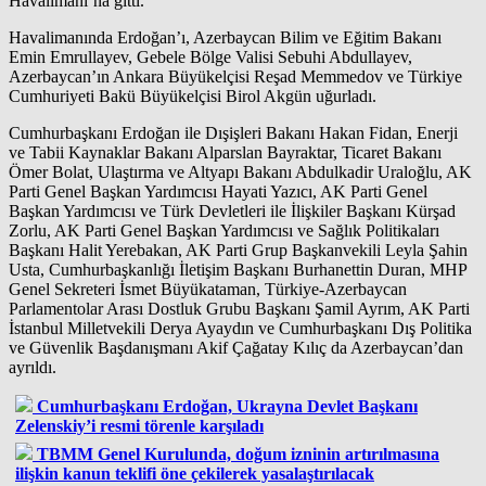
Havalimanı’na gitti.
Havalimanında Erdoğan’ı, Azerbaycan Bilim ve Eğitim Bakanı
Emin Emrullayev, Gebele Bölge Valisi Sebuhi Abdullayev,
Azerbaycan’ın Ankara Büyükelçisi Reşad Memmedov ve Türkiye
Cumhuriyeti Bakü Büyükelçisi Birol Akgün uğurladı.
Cumhurbaşkanı Erdoğan ile Dışişleri Bakanı Hakan Fidan, Enerji
ve Tabii Kaynaklar Bakanı Alparslan Bayraktar, Ticaret Bakanı
Ömer Bolat, Ulaştırma ve Altyapı Bakanı Abdulkadir Uraloğlu, AK
Parti Genel Başkan Yardımcısı Hayati Yazıcı, AK Parti Genel
Başkan Yardımcısı ve Türk Devletleri ile İlişkiler Başkanı Kürşad
Zorlu, AK Parti Genel Başkan Yardımcısı ve Sağlık Politikaları
Başkanı Halit Yerebakan, AK Parti Grup Başkanvekili Leyla Şahin
Usta, Cumhurbaşkanlığı İletişim Başkanı Burhanettin Duran, MHP
Genel Sekreteri İsmet Büyükataman, Türkiye-Azerbaycan
Parlamentolar Arası Dostluk Grubu Başkanı Şamil Ayrım, AK Parti
İstanbul Milletvekili Derya Ayaydın ve Cumhurbaşkanı Dış Politika
ve Güvenlik Başdanışmanı Akif Çağatay Kılıç da Azerbaycan’dan
ayrıldı.
Cumhurbaşkanı Erdoğan, Ukrayna Devlet Başkanı
Zelenskiy’i resmi törenle karşıladı
TBMM Genel Kurulunda, doğum izninin artırılmasına
ilişkin kanun teklifi öne çekilerek yasalaştırılacak