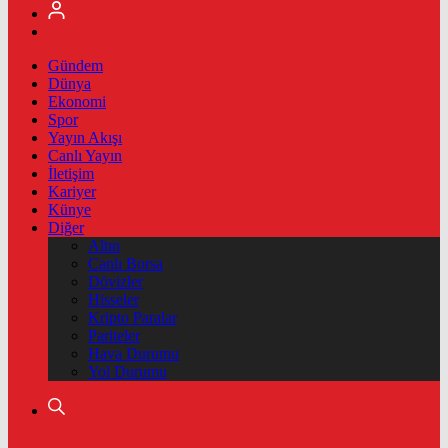
Gündem
Dünya
Ekonomi
Spor
Yayın Akışı
Canlı Yayın
İletişim
Kariyer
Künye
Diğer
Altın
Canlı Borsa
Dövizler
Hisseler
Kripto Paralar
Pariteler
Hava Durumu
Yol Durumu