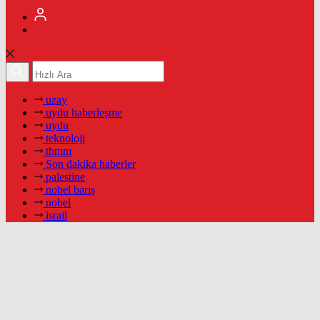
uzay
uydu haberleşme
uydu
teknoloji
tbmm
Son dakika haberler
palestine
nobel barış
nobel
israil