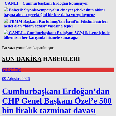
CANLI – Cumhurbaşkanı Erdoğan konuşuyor
Bahçeli: Siyonist-emperyalist cinayet şebekesinin aklını
başına alması gerektiğini bir kez daha vurguluyoruz
TBMM Başkanı Kurtulmuş’tan İsrail’in Filistinli esirleri
hedef alan “idam cezası” yasasına tepki
CANLI – Cumhurbaşkanı Erdoğan: 5G’yi iki sene içinde
ülkemizin her karışında hizmete sunacağız
Bu yazı yorumlara kapatılmıştır.
SON DAKİKA
HABERLERİ
GÜNDEM
09 Ağustos 2026
Cumhurbaşkanı Erdoğan’dan
CHP Genel Başkanı Özel’e 500
bin liralık tazminat davası