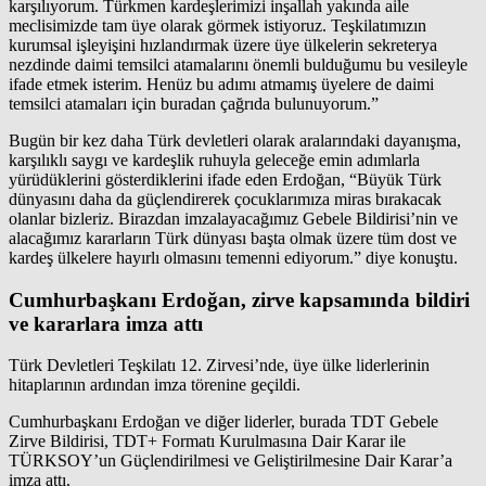
karşılıyorum. Türkmen kardeşlerimizi inşallah yakında aile
meclisimizde tam üye olarak görmek istiyoruz. Teşkilatımızın
kurumsal işleyişini hızlandırmak üzere üye ülkelerin sekreterya
nezdinde daimi temsilci atamalarını önemli bulduğumu bu vesileyle
ifade etmek isterim. Henüz bu adımı atmamış üyelere de daimi
temsilci atamaları için buradan çağrıda bulunuyorum.”
Bugün bir kez daha Türk devletleri olarak aralarındaki dayanışma,
karşılıklı saygı ve kardeşlik ruhuyla geleceğe emin adımlarla
yürüdüklerini gösterdiklerini ifade eden Erdoğan, “Büyük Türk
dünyasını daha da güçlendirerek çocuklarımıza miras bırakacak
olanlar bizleriz. Birazdan imzalayacağımız Gebele Bildirisi’nin ve
alacağımız kararların Türk dünyası başta olmak üzere tüm dost ve
kardeş ülkelere hayırlı olmasını temenni ediyorum.” diye konuştu.
Cumhurbaşkanı Erdoğan, zirve kapsamında bildiri
ve kararlara imza attı
Türk Devletleri Teşkilatı 12. Zirvesi’nde, üye ülke liderlerinin
hitaplarının ardından imza törenine geçildi.
Cumhurbaşkanı Erdoğan ve diğer liderler, burada TDT Gebele
Zirve Bildirisi, TDT+ Formatı Kurulmasına Dair Karar ile
TÜRKSOY’un Güçlendirilmesi ve Geliştirilmesine Dair Karar’a
imza attı.