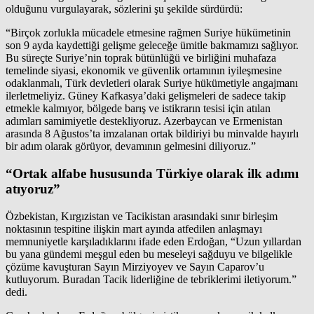
olduğunu vurgulayarak, sözlerini şu şekilde sürdürdü:
“Birçok zorlukla mücadele etmesine rağmen Suriye hükümetinin
son 9 ayda kaydettiği gelişme geleceğe ümitle bakmamızı sağlıyor.
Bu süreçte Suriye’nin toprak bütünlüğü ve birliğini muhafaza
temelinde siyasi, ekonomik ve güvenlik ortamının iyileşmesine
odaklanmalı, Türk devletleri olarak Suriye hükümetiyle angajmanı
ilerletmeliyiz. Güney Kafkasya’daki gelişmeleri de sadece takip
etmekle kalmıyor, bölgede barış ve istikrarın tesisi için atılan
adımları samimiyetle destekliyoruz. Azerbaycan ve Ermenistan
arasında 8 Ağustos’ta imzalanan ortak bildiriyi bu minvalde hayırlı
bir adım olarak görüyor, devamının gelmesini diliyoruz.”
“Ortak alfabe hususunda Türkiye olarak ilk adımı
atıyoruz”
Özbekistan, Kırgızistan ve Tacikistan arasındaki sınır birleşim
noktasının tespitine ilişkin mart ayında atfedilen anlaşmayı
memnuniyetle karşıladıklarını ifade eden Erdoğan, “Uzun yıllardan
bu yana gündemi meşgul eden bu meseleyi sağduyu ve bilgelikle
çözüme kavuşturan Sayın Mirziyoyev ve Sayın Caparov’u
kutluyorum. Buradan Tacik liderliğine de tebriklerimi iletiyorum.”
dedi.