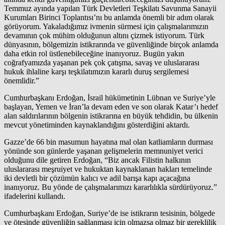
Temmuz ayında yapılan Türk Devletleri Teşkilatı Savunma Sanayii
Kurumları Birinci Toplantısı’nı bu anlamda önemli bir adım olarak
görüyorum. Yakaladığımız ivmenin sürmesi için çalışmalarımızın
devamının çok mühim olduğunun altını çizmek istiyorum. Türk
dünyasının, bölgemizin istikrarında ve güvenliğinde birçok anlamda
daha etkin rol üstlenebileceğine inanıyoruz. Bugün yakın
coğrafyamızda yaşanan pek çok çatışma, savaş ve uluslararası
hukuk ihlaline karşı teşkilatımızın kararlı duruş sergilemesi
önemlidir.”
Cumhurbaşkanı Erdoğan, İsrail hükümetinin Lübnan ve Suriye’yle
başlayan, Yemen ve İran’la devam eden ve son olarak Katar’ı hedef
alan saldırılarının bölgenin istikrarına en büyük tehdidin, bu ülkenin
mevcut yönetiminden kaynaklandığını gösterdiğini aktardı.
Gazze’de 66 bin masumun hayatına mal olan katliamların durması
yönünde son günlerde yaşanan gelişmelerin memnuniyet verici
olduğunu dile getiren Erdoğan, “Biz ancak Filistin halkının
uluslararası meşruiyet ve hukuktan kaynaklanan hakları temelinde
iki devletli bir çözümün kalıcı ve adil barışa kapı açacağına
inanıyoruz. Bu yönde de çalışmalarımızı kararlılıkla sürdürüyoruz.”
ifadelerini kullandı.
Cumhurbaşkanı Erdoğan, Suriye’de ise istikrarın tesisinin, bölgede
ve ötesinde güvenliğin sağlanması için olmazsa olmaz bir gereklilik