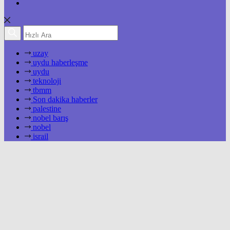
uzay
uydu haberleşme
uydu
teknoloji
tbmm
Son dakika haberler
palestine
nobel barış
nobel
israil