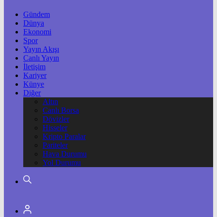
Gündem
Dünya
Ekonomi
Spor
Yayın Akışı
Canlı Yayın
İletişim
Kariyer
Künye
Diğer
Altın
Canlı Borsa
Dövizler
Hisseler
Kripto Paralar
Pariteler
Hava Durumu
Yol Durumu