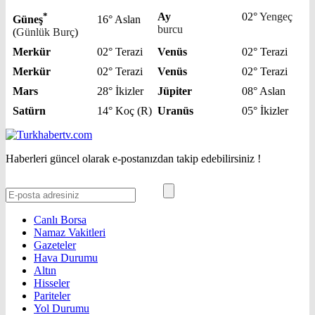
*
Ay
02°
Yengeç
Güneş
16° Aslan
burcu
(
Günlük Burç
)
Merkür
02° Terazi
Venüs
02° Terazi
Merkür
02° Terazi
Venüs
02° Terazi
Mars
28° İkizler
Jüpiter
08° Aslan
Satürn
14° Koç (R)
Uranüs
05° İkizler
Haberleri güncel olarak e-postanızdan takip edebilirsiniz !
Canlı Borsa
Namaz Vakitleri
Gazeteler
Hava Durumu
Altın
Hisseler
Pariteler
Yol Durumu