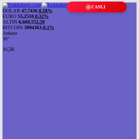
CANLI
DOLAR
47,7436
0.18%
EURO
55,2510
0.32%
ALTIN
6.660,55
2,59
BITCOIN
3094363
-0.1%
Ankara
30°
AÇIK