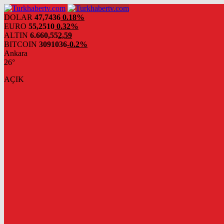
DOLAR
47,7436
0.18%
EURO
55,2510
0.32%
ALTIN
6.660,55
2,59
BITCOIN
3091036
-0.2%
Ankara
26°
AÇIK