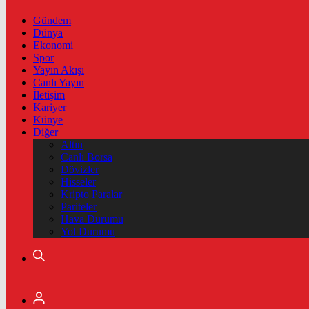
Gündem
Dünya
Ekonomi
Spor
Yayın Akışı
Canlı Yayın
İletişim
Kariyer
Künye
Diğer
Altın
Canlı Borsa
Dövizler
Hisseler
Kripto Paralar
Pariteler
Hava Durumu
Yol Durumu