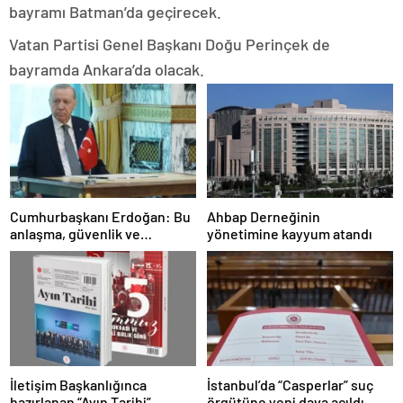
bayramı Batman’da geçirecek.
Vatan Partisi Genel Başkanı Doğu Perinçek de
bayramda Ankara’da olacak.
Cumhurbaşkanı Erdoğan: Bu
Ahbap Derneğinin
anlaşma, güvenlik ve
yönetimine kayyum atandı
savunma işbirliğine katkı
sağlayacak
İletişim Başkanlığınca
İstanbul’da “Casperlar” suç
hazırlanan “Ayın Tarihi”
örgütüne yeni dava açıldı