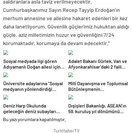
saldıranlara asla taviz verilmeyecektir.
Cumhurbaşkanımız Sayın Recep Tayyip Erdoğan’ın
merhum annesine ve ailesine hakaret edenleri bir kez
daha lanetliyorum. Güvenlik güçlerimiz hukuktan aldığı
güçle, aziz milletimizin huzur ve güvenliğini 7/24
korumaktadır, korumaya da devam edecektir.”
Sosyal medyada ilgi gören
Adalet Bakanı Gürlek, Van ve
Adıyamanlı Doğan ailesi için
Afyonkarahisar’daki 2 faili
“aile danışmanlığı” süreci
meçhul olayın aydınlatıldığını
başlatıldı
duyurdu
Üniversite adaylarına “Sosyal
Milli Dayanışma ve Toplumsal
medyanın yönlendirdiği
Bütünleşmenin
tercihler kariyeri riske
Güçlendirilmesine Dair Kanun
atabilir” uyarısı
Teklifi TBMM Adalet
Deniz Harp Okulunda
Dışişleri Bakanlığı, ASEAN’ın
Komisyonunda kabul edildi
geleceğin deniz subayları
59. kuruluş yıl dönümünü
uygulamalı eğitimlerle
kutladı
Bu yazı yorumlara kapatılmıştır.
yetişiyor
TurkHaberTV