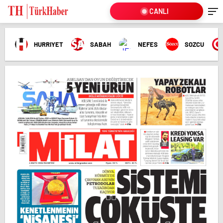
CANLI
HURRIYET
SABAH
NEFES
SOZCU