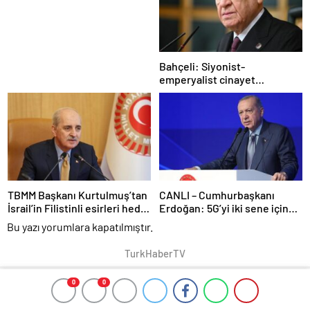
Bahçeli: Siyonist-
emperyalist cinayet
şebekesinin aklını başına
alması gerektiğini bir kez
daha vurguluyoruz
TBMM Başkanı Kurtulmuş’tan
CANLI – Cumhurbaşkanı
İsrail’in Filistinli esirleri hedef
Erdoğan: 5G’yi iki sene içinde
alan “idam cezası” yasasına
ülkemizin her karışında
Bu yazı yorumlara kapatılmıştır.
tepki
hizmete sunacağız
TurkHaberTV
0
0