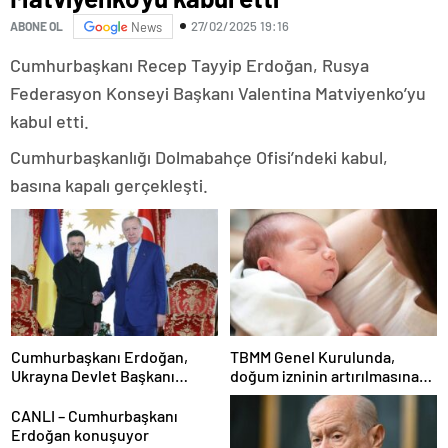
27/02/2025 19:16
ABONE OL
News
Cumhurbaşkanı Recep Tayyip Erdoğan, Rusya
Federasyon Konseyi Başkanı Valentina Matviyenko’yu
kabul etti.
Cumhurbaşkanlığı Dolmabahçe Ofisi’ndeki kabul,
basına kapalı gerçekleşti.
Cumhurbaşkanı Erdoğan,
TBMM Genel Kurulunda,
Ukrayna Devlet Başkanı
doğum izninin artırılmasına
Zelenskiy’i resmi törenle
ilişkin kanun teklifi öne
karşıladı
çekilerek yasalaştırılacak
CANLI – Cumhurbaşkanı
Erdoğan konuşuyor