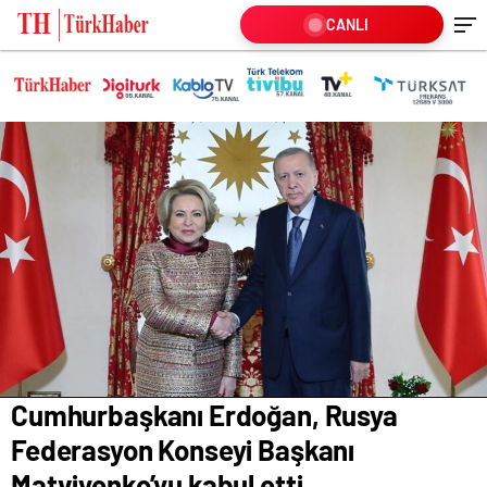
CANLI
Cumhurbaşkanı Erdoğan, Rusya
Federasyon Konseyi Başkanı
Matviyenko’yu kabul etti