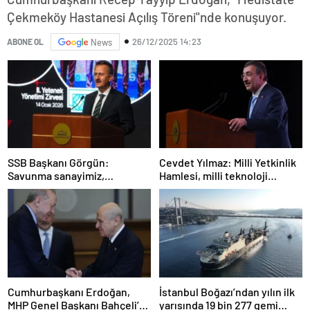
Çekmeköy Hastanesi Açılış Töreni"nde konuşuyor.
26/12/2025 14:23
ABONE OL
News
SSB Başkanı Görgün:
Cevdet Yılmaz: Milli Yetkinlik
Savunma sanayimiz,
Hamlesi, milli teknoloji
dünyanın dört bir yanında
üretme irademizi sürdürecek
güven duyulan bir marka
insan gücümüzü temsil
haline gelmiştir
etmektedir
Cumhurbaşkanı Erdoğan,
İstanbul Boğazı’ndan yılın ilk
MHP Genel Başkanı Bahçeli’yi
yarısında 19 bin 277 gemi