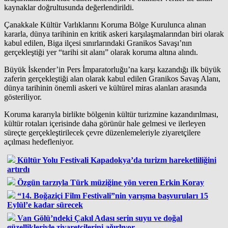
kaynaklar doğrultusunda değerlendirildi.
Çanakkale Kültür Varlıklarını Koruma Bölge Kurulunca alınan
kararla, dünya tarihinin en kritik askeri karşılaşmalarından biri olarak
kabul edilen, Biga ilçesi sınırlarındaki Granikos Savaşı’nın
gerçekleştiği yer “tarihi sit alanı” olarak koruma altına alındı.
Büyük İskender’in Pers İmparatorluğu’na karşı kazandığı ilk büyük
zaferin gerçekleştiği alan olarak kabul edilen Granikos Savaş Alanı,
dünya tarihinin önemli askeri ve kültürel miras alanları arasında
gösteriliyor.
Koruma kararıyla birlikte bölgenin kültür turizmine kazandırılması,
kültür rotaları içerisinde daha görünür hale gelmesi ve ilerleyen
süreçte gerçekleştirilecek çevre düzenlemeleriyle ziyaretçilere
açılması hedefleniyor.
Kültür Yolu Festivali Kapadokya’da turizm hareketliliğini
artırdı
Özgün tarzıyla Türk müziğine yön veren Erkin Koray
“14. Boğaziçi Film Festivali”nin yarışma başvuruları 15
Eylül’e kadar sürecek
Van Gölü’ndeki Çakıl Adası serin suyu ve doğal
güzellikleriyle ziyaretçilerini ağırlıyor