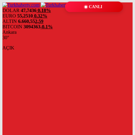
CANLI
DOLAR
47,7436
0.18%
EURO
55,2510
0.32%
ALTIN
6.660,55
2,59
BITCOIN
3094363
-0.1%
Ankara
30°
AÇIK