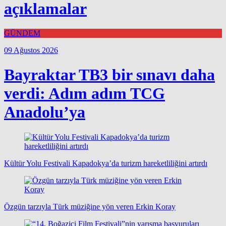
açıklamalar
GÜNDEM
09 Ağustos 2026
Bayraktar TB3 bir sınavı daha
verdi: Adım adım TCG
Anadolu’ya
Kültür Yolu Festivali Kapadokya’da turizm hareketliliğini artırdı
Özgün tarzıyla Türk müziğine yön veren Erkin Koray