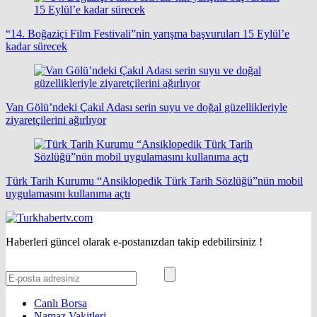
“14. Boğaziçi Film Festivali”nin yarışma başvuruları 15 Eylül’e
kadar sürecek
Van Gölü’ndeki Çakıl Adası serin suyu ve doğal güzellikleriyle
ziyaretçilerini ağırlıyor
Türk Tarih Kurumu “Ansiklopedik Türk Tarih Sözlüğü”nün mobil
uygulamasını kullanıma açtı
Haberleri güncel olarak e-postanızdan takip edebilirsiniz !
Canlı Borsa
Namaz Vakitleri