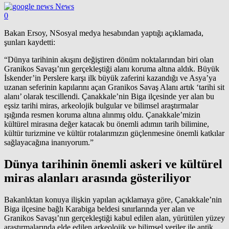
News
0
Bakan Ersoy, NSosyal medya hesabından yaptığı açıklamada,
şunları kaydetti:
“Dünya tarihinin akışını değiştiren dönüm noktalarından biri olan
Granikos Savaşı’nın gerçekleştiği alanı koruma altına aldık. Büyük
İskender’in Perslere karşı ilk büyük zaferini kazandığı ve Asya’ya
uzanan seferinin kapılarını açan Granikos Savaş Alanı artık ‘tarihi sit
alanı’ olarak tescillendi. Çanakkale’nin Biga ilçesinde yer alan bu
eşsiz tarihi miras, arkeolojik bulgular ve bilimsel araştırmalar
ışığında resmen koruma altına alınmış oldu. Çanakkale’mizin
kültürel mirasına değer katacak bu önemli adımın tarih bilimine,
kültür turizmine ve kültür rotalarımızın güçlenmesine önemli katkılar
sağlayacağına inanıyorum.”
Dünya tarihinin önemli askeri ve kültürel
miras alanları arasında gösteriliyor
Bakanlıktan konuya ilişkin yapılan açıklamaya göre, Çanakkale’nin
Biga ilçesine bağlı Karabiga beldesi sınırlarında yer alan ve
Granikos Savaşı’nın gerçekleştiği kabul edilen alan, yürütülen yüzey
araştırmalarında elde edilen arkeolojik ve bilimsel veriler ile antik