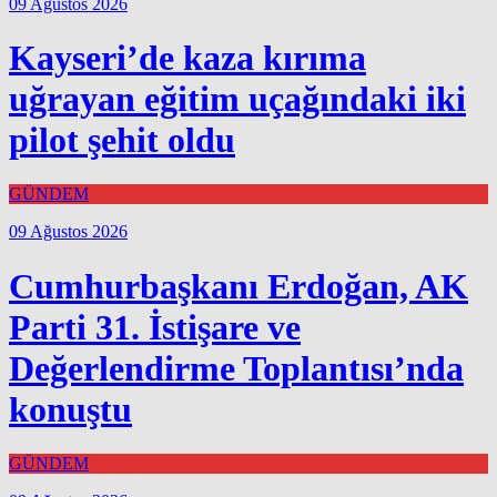
09 Ağustos 2026
Kayseri’de kaza kırıma
uğrayan eğitim uçağındaki iki
pilot şehit oldu
GÜNDEM
09 Ağustos 2026
Cumhurbaşkanı Erdoğan, AK
Parti 31. İstişare ve
Değerlendirme Toplantısı’nda
konuştu
GÜNDEM