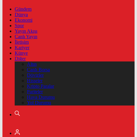
Gündem
Dünya
Ekonomi
Spor
Yayın Akışı
Canlı Yayın
İletişim
Kariyer
Künye
Diğer
Altın
Canlı Borsa
Dövizler
Hisseler
Kripto Paralar
Pariteler
Hava Durumu
Yol Durumu