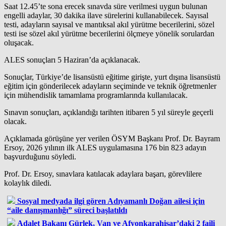
Saat 12.45’te sona erecek sınavda süre verilmesi uygun bulunan
engelli adaylar, 30 dakika ilave sürelerini kullanabilecek. Sayısal
testi, adayların sayısal ve mantıksal akıl yürütme becerilerini, sözel
testi ise sözel akıl yürütme becerilerini ölçmeye yönelik sorulardan
oluşacak.
ALES sonuçları 5 Haziran’da açıklanacak.
Sonuçlar, Türkiye’de lisansüstü eğitime girişte, yurt dışına lisansüstü
eğitim için gönderilecek adayların seçiminde ve teknik öğretmenler
için mühendislik tamamlama programlarında kullanılacak.
Sınavın sonuçları, açıklandığı tarihten itibaren 5 yıl süreyle geçerli
olacak.
Açıklamada görüşüne yer verilen ÖSYM Başkanı Prof. Dr. Bayram
Ersoy, 2026 yılının ilk ALES uygulamasına 176 bin 823 adayın
başvurduğunu söyledi.
Prof. Dr. Ersoy, sınavlara katılacak adaylara başarı, görevlilere
kolaylık diledi.
Sosyal medyada ilgi gören Adıyamanlı Doğan ailesi için
“aile danışmanlığı” süreci başlatıldı
Adalet Bakanı Gürlek, Van ve Afyonkarahisar’daki 2 faili