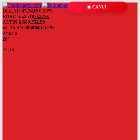
CANLI
DOLAR
47,7436
0.18%
EURO
55,2510
0.32%
ALTIN
6.660,55
2,59
BITCOIN
3090649
-0.2%
Ankara
26°
AÇIK