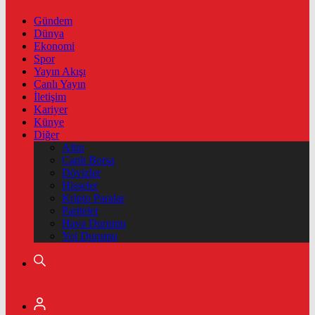
Gündem
Dünya
Ekonomi
Spor
Yayın Akışı
Canlı Yayın
İletişim
Kariyer
Künye
Diğer
Altın
Canlı Borsa
Dövizler
Hisseler
Kripto Paralar
Pariteler
Hava Durumu
Yol Durumu