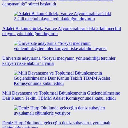
danışmanlığı” süreci başlatıldı
Adalet Bakanı Gürlek, Van ve Afyonkarahisar’daki 2 faili meçhul
olayın aydınlatıldığını duyurdu
Üniversite adaylarına “Sosyal medyanın yönlendirdiği tercihler
kariyeri riske atabilir” uyarısı
Milli Dayanışma ve Toplumsal Bütünleşmenin Güçlendirilmesine
Dair Kanun Teklifi TBMM Adalet Komisyonunda kabul edildi
Deniz Harp Okulunda geleceğin deniz subayları uygulamalı
eğitimlerle yetişiyor