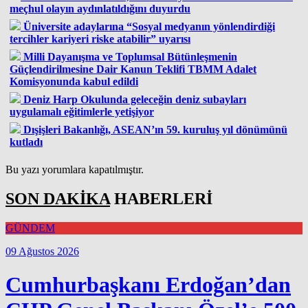
meçhul olayın aydınlatıldığını duyurdu
Üniversite adaylarına “Sosyal medyanın yönlendirdiği
tercihler kariyeri riske atabilir” uyarısı
Milli Dayanışma ve Toplumsal Bütünleşmenin
Güçlendirilmesine Dair Kanun Teklifi TBMM Adalet
Komisyonunda kabul edildi
Deniz Harp Okulunda geleceğin deniz subayları
uygulamalı eğitimlerle yetişiyor
Dışişleri Bakanlığı, ASEAN’ın 59. kuruluş yıl dönümünü
kutladı
Bu yazı yorumlara kapatılmıştır.
SON DAKİKA
HABERLERİ
GÜNDEM
09 Ağustos 2026
Cumhurbaşkanı Erdoğan’dan