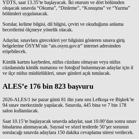
YDTS, saat 13.35’te başlayacak. İki oturum ve dört bölümden
oluşacak sınavda “Okuma”, “Dinleme”, “Konuşma” ve “Yazma”
bölümleri uygulanacak.
Sorular, kelime bilgisi, dil bilgisi, çeviri ve okuduğunu anlama
becerilerini ölçmeye yönelik olacak.
Adaylar, sınavlara girecekleri yer bilgisini gösteren sınava giriş
belgelerine ÖSYM’nin “ais.osym.gov.tr” internet adresinden
erişebilecek.
Kimlik kartını kaybeden, nüfus cüzdanı olmayan veya nüfus
cüzdanında kimlik numarası ve fotoğraf bulunmayan adaylar için il
ve ilçe nüfus müdürlükleri, sınav günleri açık tutulacak.
ALES’e 176 bin 823 başvuru
2026-ALES/1 ise pazar günü 81 ilin yanı sıra Lefkoşa ve Bişkek’te
94 sınav merkezinde yapılacak. Sınavda, 445 bina ve 7 bin 178
salon kullanılacak.
Saat 10.15’te başlayacak sınavda adaylar, saat 10.00’dan sonra sınav
binalarına alınmayacak. Sayısal ve sözel testlerde 50’şer sorunun
sorulacağı sınavda adaylara 150 dakika cevaplama süresi verilecek.